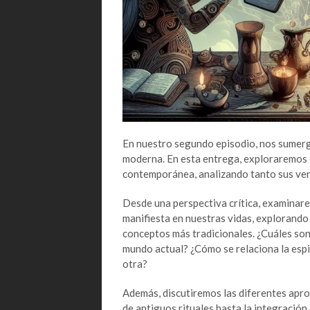
En nuestro segundo episodio, nos sumergi
moderna. En esta entrega, exploraremos 
contemporánea, analizando tanto sus ven
Desde una perspectiva crítica, examinar
manifiesta en nuestras vidas, explorando
conceptos más tradicionales. ¿Cuáles son 
mundo actual? ¿Cómo se relaciona la espir
otra?
Además, discutiremos las diferentes apro
de antiguos rituales hasta la integraci