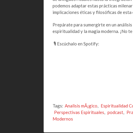
podemos adaptar estas prácticas milenaria
implicaciones éticas y filosóficas de esta
Prepárate para sumergirte en un análisis
espiritualidad y la magia moderna. ¡No te 
🎙 Escúchalo en Spotify:
Tags:
Analisis mÃ¡gico
,
Espiritualidad 
Perspectivas Espirituales
,
podcast
,
Pra
Modernos