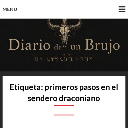
Skip
MENU
to
content
Diario de un Brujo
Prácticas y Reflexiones del Camino Oculto
Etiqueta:
primeros pasos en el
sendero draconiano