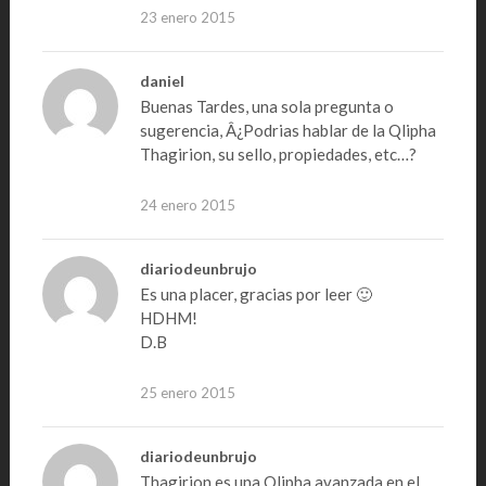
23 enero 2015
daniel
Buenas Tardes, una sola pregunta o
sugerencia, Â¿Podrias hablar de la Qlipha
Thagirion, su sello, propiedades, etc…?
24 enero 2015
diariodeunbrujo
Es una placer, gracias por leer 🙂
HDHM!
D.B
25 enero 2015
diariodeunbrujo
Thagirion es una Qlipha avanzada en el