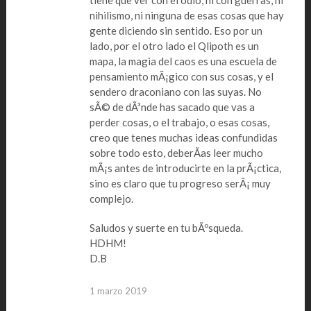
tiene que ver con el odio, ni con guerras, ni
nihilismo, ni ninguna de esas cosas que hay
gente diciendo sin sentido. Eso por un
lado, por el otro lado el Qlipoth es un
mapa, la magia del caos es una escuela de
pensamiento mÃ¡gico con sus cosas, y el
sendero draconiano con las suyas. No
sÃ© de dÃ³nde has sacado que vas a
perder cosas, o el trabajo, o esas cosas,
creo que tenes muchas ideas confundidas
sobre todo esto, deberÃ­as leer mucho
mÃ¡s antes de introducirte en la prÃ¡ctica,
sino es claro que tu progreso serÃ¡ muy
complejo.
Saludos y suerte en tu bÃºsqueda.
HDHM!
D.B
1 marzo 2019