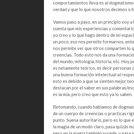
comportamientos lleva es al dogmatismo, 
verdad y que lo que nosotros decimos o 
Vamos paso a paso, en un principio voy a
cuenta que mis experiencias y comentario
yo creo y lo que hago dentro de mi espac
un poco, eso nos permite formarnos, ente
nos permite ver que otros comparten lo 
creencias. Todo esto nos da una formació
del mundo, mitología, historia, etc. Hoy 
es netamente teórico, es decir personas q
una buena formación intelectual al respec
esto es debido a que se sienten mejor teo
destacan por el saber en sus palabras/esc
es la mía, pero creo que esto ya lo saben.
Retomando, cuando hablamos de dogmas, 
de un cuerpo de creencias o practicas ríg
punto. Suena autoritario, pero es lo que 
la magia de un modo claro, pasa quizás má
pero en la magia también sucede, y pasa 