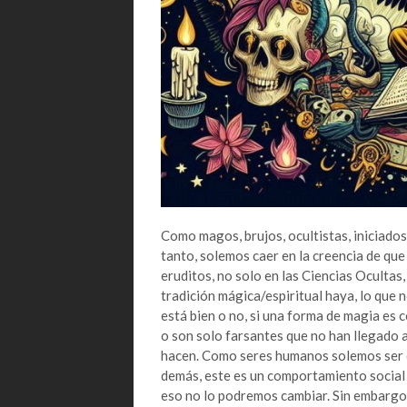
Como magos, brujos, ocultistas, iniciados,
tanto, solemos caer en la creencia de qu
eruditos, no solo en las Ciencias Ocultas, 
tradición mágica/espiritual haya, lo que no
está bien o no, si una forma de magia es 
o son solo farsantes que no han llegado a 
hacen. Como seres humanos solemos ser cr
demás, este es un comportamiento social 
eso no lo podremos cambiar. Sin embargo,