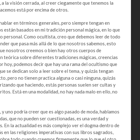
a la visión cerrada, al creer ciegamente que tenemos la
hacemos está por encima de otros.
 hablar en términos generales, pero siempre tengan en
s están basados en mi tradición personal mágica, en lo que
io personal. Como ocultista, creo que debemos leer de todo
nder que pasa más allá de lo que nosotros sabemos, esto
que nosotros creemos o bien hay otros cuerpos de
n teórica sobre diferentes tradiciones mágicas, creencias
por hoy, podemos decir que hay una rama del ocultismo que
ue se dedican solo a leer sobre el tema, y quizás tengan
to, pero no tienen practica alguna o casi ninguna, quizás
rizando que haciendo, estás personas suelen ser cultas y
ritos. Está en una modalidad, no hay nada malo en ello, no
y uno podría creer que es algo pasado de moda, hablamos
idas, que no pueden ser cuestionadas, es una verdad y
es. En la actualidad es más complejo ver el dogma dentro de
s en las religiones imperativas con sus libros sagrados,
sobre todo cuando creemos firmemente que lo que el otro