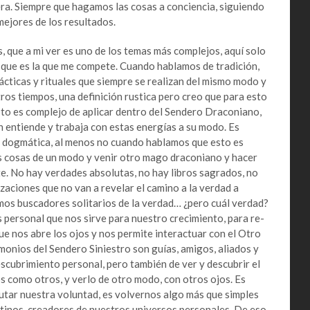
era. Siempre que hagamos las cosas a conciencia, siguiendo
mejores de los resultados.
, que a mi ver es uno de los temas más complejos, aquí solo
 que es la que me compete. Cuando hablamos de tradición,
ácticas y rituales que siempre se realizan del mismo modo y
os tiempos, una definición rustica pero creo que para esto
sto es complejo de aplicar dentro del Sendero Draconiano,
n entiende y trabaja con estas energías a su modo. Es
o dogmática, al menos no cuando hablamos que esto es
las cosas de un modo y venir otro mago draconiano y hacer
e. No hay verdades absolutas, no hay libros sagrados, no
zaciones que no van a revelar el camino a la verdad a
mos buscadores solitarios de la verdad… ¿pero cuál verdad?
sis personal que nos sirve para nuestro crecimiento, para re-
que nos abre los ojos y nos permite interactuar con el Otro
monios del Sendero Siniestro son guías, amigos, aliados y
scubrimiento personal, pero también de ver y descubrir el
s como otros, y verlo de otro modo, con otros ojos. Es
cutar nuestra voluntad, es volvernos algo más que simples
tinos, creadores de nuestros universos personales. De eso