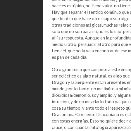
hace es estúpido, no tiene valor, no tien
Hay que separar el sentido común, o que a
que lo otro que hace otro mago sea algo 
otras tradiciones mágicas, muchas relaci
solo que no son para mí, no es lo mío, per
allí su respuesta. Aunque en la profundid
medio u otro, persuadir al otro para que v
tiene él, que no la va a encontrar de ese
es pan de cada día.
Otro gran tema que compete a este ensayo 
ser ecléctico es algo natural, es algo que 
Dragón y la Serpiente están presentes en 
mundo, por lo tanto, no me limito a mi mi
dios/diosa/demonio, soy amplio, y alguna
intuición, y de no mezclarlo todo ya que 
cosa su tiempo, y ante todo el respeto q
Draconiana/Corriente Draconiana es ecléc
con estas energías. Esto no quiere decir 
cruce, o con cuanta mitología aparezca, n