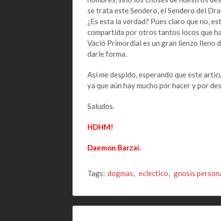
se trata este Sendero, el Sendero del Dra
¿Es esta la verdad? Pues claro que no, es
compartida por otros tantos locos que han
Vació Primordial es un gran lienzo lleno d
darle forma.
Así me despido, esperando que este articul
ya que aún hay mucho por hacer y por des
Saludos.
HDHM!
Daemon Barzai.
Tags:
dogmas
,
eclectico
,
gnosis person