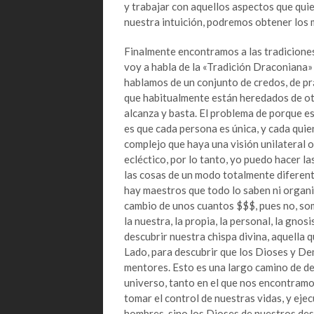
y trabajar con aquellos aspectos que qui
nuestra intuición, podremos obtener los 
Finalmente encontramos a las tradiciones
voy a habla de la «Tradición Draconiana»
hablamos de un conjunto de credos, de pr
que habitualmente están heredados de otr
alcanza y basta. El problema de porque e
es que cada persona es única, y cada quie
complejo que haya una visión unilateral 
ecléctico, por lo tanto, yo puedo hacer 
las cosas de un modo totalmente diferent
hay maestros que todo lo saben ni organi
cambio de unos cuantos $$$, pues no, so
la nuestra, la propia, la personal, la gno
descubrir nuestra chispa divina, aquella 
Lado, para descubrir que los Dioses y De
mentores. Esto es una largo camino de de
universo, tanto en el que nos encontramo
tomar el control de nuestras vidas, y eje
hombres, sino los Dioses de nuestros des