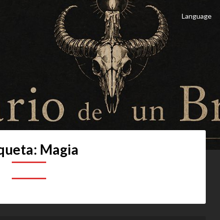
Language
 Brujo
culto
queta:
Magia