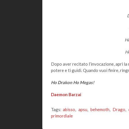
D
Ho
H
Dopo aver recitato l’invocazione, apri la m
potere e ti guidi. Quando vuoi finire, ringr
Ho Drakon Ho Megas!
Daemon Barzai
Tags:
abisso
,
apsu
,
behemoth
,
Drago
,
primordiale