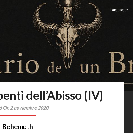
Language
 Brujo
culto
enti dell’Abisso (IV)
d On 2 noviembre 2020
Behemoth