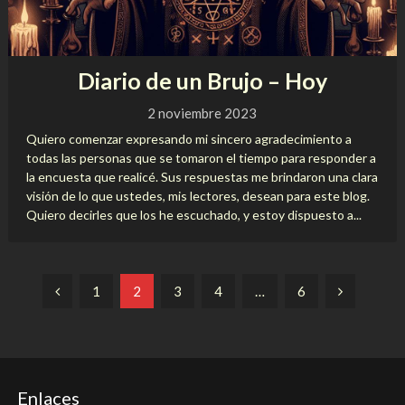
Diario de un Brujo – Hoy
2 noviembre 2023
Quiero comenzar expresando mi sincero agradecimiento a
todas las personas que se tomaron el tiempo para responder a
la encuesta que realicé. Sus respuestas me brindaron una clara
visión de lo que ustedes, mis lectores, desean para este blog.
Quiero decirles que los he escuchado, y estoy dispuesto a...
Paginación
1
2
3
4
…
6
de
entradas
Enlaces