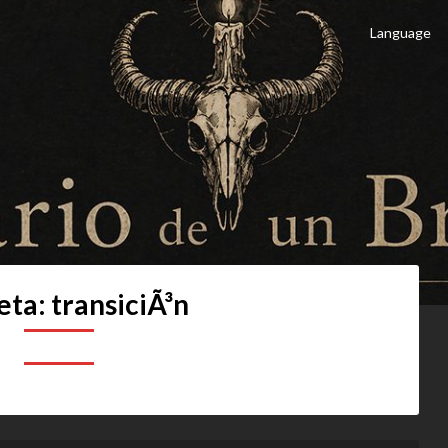
Language
 Brujo
culto
eta:
transiciÃ³n