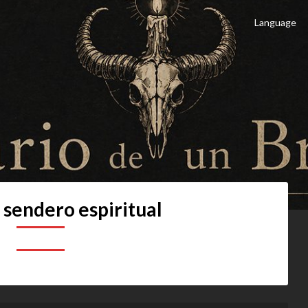
Language
 Brujo
culto
:
sendero espiritual