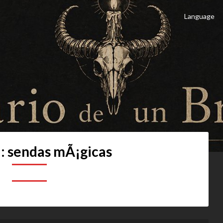
Language
 Brujo
culto
a:
sendas mÃ¡gicas