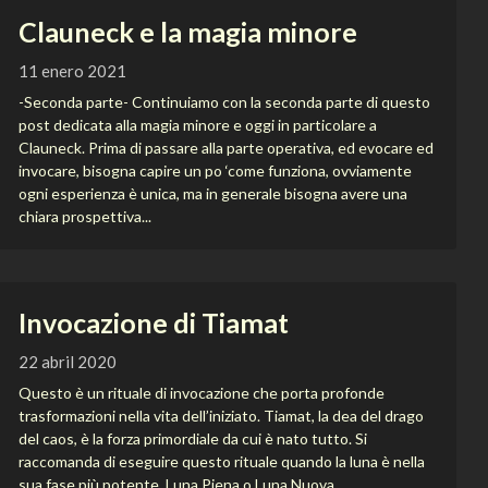
Clauneck e la magia minore
11 enero 2021
-Seconda parte- Continuiamo con la seconda parte di questo
post dedicata alla magia minore e oggi in particolare a
Clauneck. Prima di passare alla parte operativa, ed evocare ed
invocare, bisogna capire un po ‘come funziona, ovviamente
ogni esperienza è unica, ma in generale bisogna avere una
chiara prospettiva...
Invocazione di Tiamat
22 abril 2020
Questo è un rituale di invocazione che porta profonde
trasformazioni nella vita dell’iniziato. Tiamat, la dea del drago
del caos, è la forza primordiale da cui è nato tutto. Si
raccomanda di eseguire questo rituale quando la luna è nella
sua fase più potente, Luna Piena o Luna Nuova....