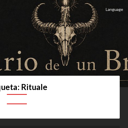
Language
 Brujo
culto
queta:
Rituale