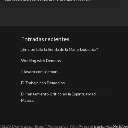
Entradas recientes
¿En qué falla la Senda de la Mano Izquierda?
Working with Demons
Il lavoro con i demoni
El Trabajo con Demonios
El Pensamiento Crítico en la Espiritualidad
Mágica
 2026 Diario de un Brujo
| Powered by WordPress &
Customizable Blogi