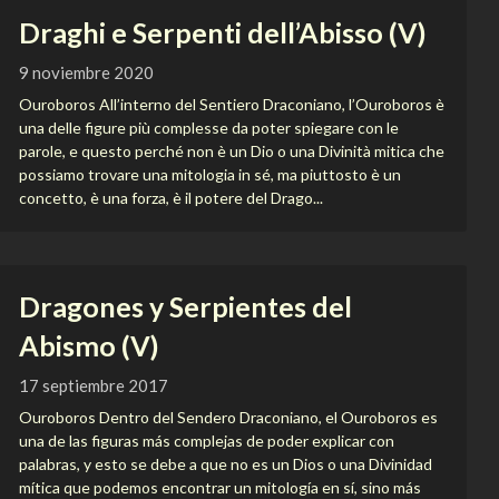
Draghi e Serpenti dell’Abisso (V)
9 noviembre 2020
Ouroboros All’interno del Sentiero Draconiano, l’Ouroboros è
una delle figure più complesse da poter spiegare con le
parole, e questo perché non è un Dio o una Divinità mitica che
possiamo trovare una mitologia in sé, ma piuttosto è un
concetto, è una forza, è il potere del Drago...
Dragones y Serpientes del
Abismo (V)
17 septiembre 2017
Ouroboros Dentro del Sendero Draconiano, el Ouroboros es
una de las figuras más complejas de poder explicar con
palabras, y esto se debe a que no es un Dios o una Divinidad
mítica que podemos encontrar un mitología en sí, sino más