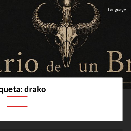
Language
 Brujo
culto
iqueta:
drako