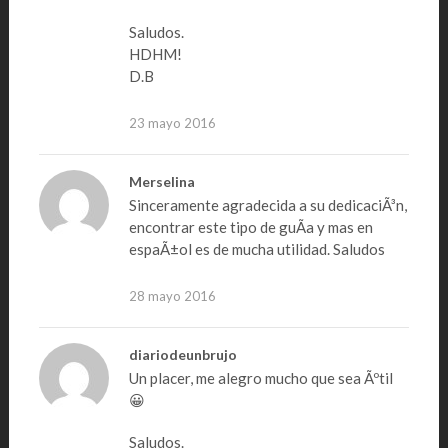
Saludos.
HDHM!
D.B
23 mayo 2016
Merselina
Sinceramente agradecida a su dedicaciÃ³n,
encontrar este tipo de guÃ­a y mas en
espaÃ±ol es de mucha utilidad. Saludos
28 mayo 2016
diariodeunbrujo
Un placer, me alegro mucho que sea Ãºtil
😀
Saludos.