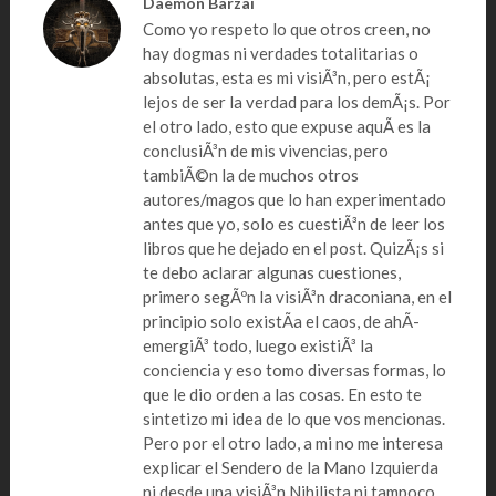
Daemon Barzai
Como yo respeto lo que otros creen, no
hay dogmas ni verdades totalitarias o
absolutas, esta es mi visiÃ³n, pero estÃ¡
lejos de ser la verdad para los demÃ¡s. Por
el otro lado, esto que expuse aquÃ­ es la
conclusiÃ³n de mis vivencias, pero
tambiÃ©n la de muchos otros
autores/magos que lo han experimentado
antes que yo, solo es cuestiÃ³n de leer los
libros que he dejado en el post. QuizÃ¡s si
te debo aclarar algunas cuestiones,
primero segÃºn la visiÃ³n draconiana, en el
principio solo existÃ­a el caos, de ahÃ­
emergiÃ³ todo, luego existiÃ³ la
conciencia y eso tomo diversas formas, lo
que le dio orden a las cosas. En esto te
sintetizo mi idea de lo que vos mencionas.
Pero por el otro lado, a mi no me interesa
explicar el Sendero de la Mano Izquierda
ni desde una visiÃ³n Nihilista ni tampoco