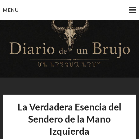
Skip
MENU
to
content
Diario de un Brujo
Prácticas y Reflexiones del Camino Oculto
La Verdadera Esencia del
Sendero de la Mano
Izquierda