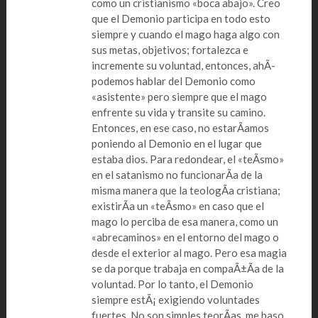
como un cristianismo «boca abajo». Creo
que el Demonio participa en todo esto
siempre y cuando el mago haga algo con
sus metas, objetivos; fortalezca e
incremente su voluntad, entonces, ahÃ­
podemos hablar del Demonio como
«asistente» pero siempre que el mago
enfrente su vida y transite su camino.
Entonces, en ese caso, no estarÃ­amos
poniendo al Demonio en el lugar que
estaba dios. Para redondear, el «teÃ­smo»
en el satanismo no funcionarÃ­a de la
misma manera que la teologÃ­a cristiana;
existirÃ­a un «teÃ­smo» en caso que el
mago lo perciba de esa manera, como un
«abrecaminos» en el entorno del mago o
desde el exterior al mago. Pero esa magia
se da porque trabaja en compaÃ±Ã­a de la
voluntad. Por lo tanto, el Demonio
siempre estÃ¡ exigiendo voluntades
fuertes. No son simples teorÃ­as, me baso