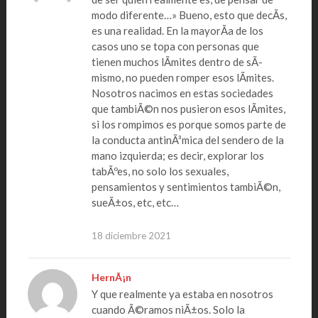
modo diferente…» Bueno, esto que decÃ­s,
es una realidad. En la mayorÃ­a de los
casos uno se topa con personas que
tienen muchos lÃ­mites dentro de sÃ­
mismo, no pueden romper esos lÃ­mites.
Nosotros nacimos en estas sociedades
que tambiÃ©n nos pusieron esos lÃ­mites,
si los rompimos es porque somos parte de
la conducta antinÃ³mica del sendero de la
mano izquierda; es decir, explorar los
tabÃºes, no solo los sexuales,
pensamientos y sentimientos tambiÃ©n,
sueÃ±os, etc, etc…
18 diciembre 2021
HernÃ¡n
Y que realmente ya estaba en nosotros
cuando Ã©ramos niÃ±os. Solo la