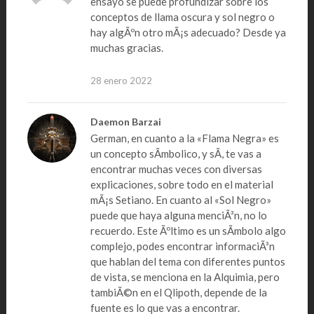
ensayo se puede profundizar sobre los
conceptos de llama oscura y sol negro o
hay algÃºn otro mÃ¡s adecuado? Desde ya
muchas gracias.
28 enero 2022
Daemon Barzai
German, en cuanto a la «Flama Negra» es
un concepto sÃ­mbolico, y sÃ­, te vas a
encontrar muchas veces con diversas
explicaciones, sobre todo en el material
mÃ¡s Setiano. En cuanto al «Sol Negro»
puede que haya alguna menciÃ³n, no lo
recuerdo. Este Ãºltimo es un sÃ­mbolo algo
complejo, podes encontrar informaciÃ³n
que hablan del tema con diferentes puntos
de vista, se menciona en la Alquimia, pero
tambiÃ©n en el Qlipoth, depende de la
fuente es lo que vas a encontrar.