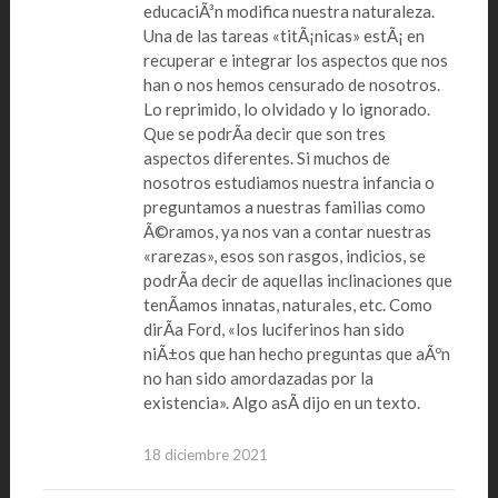
educaciÃ³n modifica nuestra naturaleza.
Una de las tareas «titÃ¡nicas» estÃ¡ en
recuperar e integrar los aspectos que nos
han o nos hemos censurado de nosotros.
Lo reprimido, lo olvidado y lo ignorado.
Que se podrÃ­a decir que son tres
aspectos diferentes. Si muchos de
nosotros estudiamos nuestra infancia o
preguntamos a nuestras familias como
Ã©ramos, ya nos van a contar nuestras
«rarezas», esos son rasgos, indicios, se
podrÃ­a decir de aquellas inclinaciones que
tenÃ­amos innatas, naturales, etc. Como
dirÃ­a Ford, «los luciferinos han sido
niÃ±os que han hecho preguntas que aÃºn
no han sido amordazadas por la
existencia». Algo asÃ­ dijo en un texto.
18 diciembre 2021