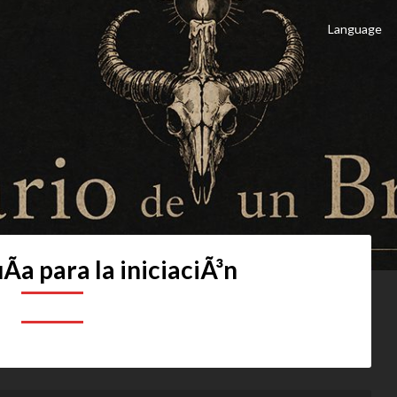
Language
 Brujo
culto
Ã­a para la iniciaciÃ³n