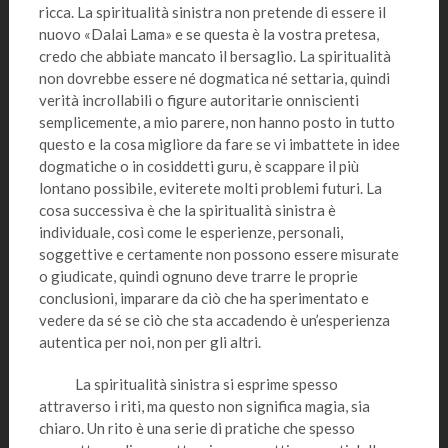
ricca. La spiritualità sinistra non pretende di essere il
nuovo «Dalai Lama» e se questa è la vostra pretesa,
credo che abbiate mancato il bersaglio. La spiritualità
non dovrebbe essere né dogmatica né settaria, quindi
verità incrollabili o figure autoritarie onniscienti
semplicemente, a mio parere, non hanno posto in tutto
questo e la cosa migliore da fare se vi imbattete in idee
dogmatiche o in cosiddetti guru, è scappare il più
lontano possibile, eviterete molti problemi futuri. La
cosa successiva è che la spiritualità sinistra è
individuale, così come le esperienze, personali,
soggettive e certamente non possono essere misurate
o giudicate, quindi ognuno deve trarre le proprie
conclusioni, imparare da ciò che ha sperimentato e
vedere da sé se ciò che sta accadendo è un’esperienza
autentica per noi, non per gli altri.
La spiritualità sinistra si esprime spesso
attraverso i riti, ma questo non significa magia, sia
chiaro. Un rito è una serie di pratiche che spesso