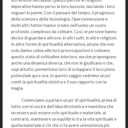
sofferente nell’aldilà. Questo perché le religioni
imperative hanno perso la loro bussola, lasciando i loro
seguaci in panne. Con il passare del tempo, il progresso
della scienza e della tecnologia, l’iperconnessione e
molti altri fattori hanno creato nell’uomo un vuoto
profondo, complesso da colmare. Così, le persone hanno
deciso di guardare altrove, in altri culti, in altre religioni,
in altre forme di spiritualità alternativa, alcune che non
solo danno calma alle loro preoccupazioni e colmano
questo stato di solitudine interiore, ma che propongono
anche una dinamica diversa, che non le giudicano e che,
soprattutto, permettono loro di sviluppare il loro pieno
potenziale qui e ora. In questo saggio vedremo un po’
com’è la spiritualità sinistra e il suo rapporto con la
magia.
Cominciamo a parlare un po’ di spiritualità, prima di
tutto vorrei uscire dall’idea dicotomica e manichea che
un essere può essere solo spirituale o materiale, al
contrario, mantenere un equilibrio tra la vita spirituale e
quella materiale è ciò che ci fa avere un’esistenza più