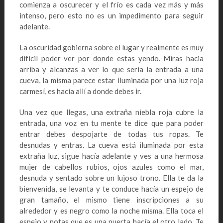
comienza a oscurecer y el frío es cada vez más y más
intenso, pero esto no es un impedimento para seguir
adelante.
La oscuridad gobierna sobre el lugar y realmente es muy
difícil poder ver por donde estas yendo. Miras hacia
arriba y alcanzas a ver lo que sería la entrada a una
cueva, la misma parece estar iluminada por una luz roja
carmesí, es hacía allí a donde debes ir.
Una vez que llegas, una extraña niebla roja cubre la
entrada, una voz en tu mente te dice que para poder
entrar debes despojarte de todas tus ropas. Te
desnudas y entras. La cueva está iluminada por esta
extraña luz, sigue hacía adelante y ves a una hermosa
mujer de cabellos rubios, ojos azules como el mar,
desnuda y sentado sobre un lujoso trono. Ella te da la
bienvenida, se levanta y te conduce hacía un espejo de
gran tamaño, el mismo tiene inscripciones a su
alrededor y es negro como la noche misma. Ella toca el
espejo y notas que es una puerta hacía el otro lado. Te