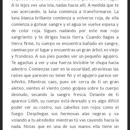
A lo lejos ves una isla, nadas hacía allí. A medida que te
vas acercando, la luna comienza a transformarse. La
luna blanca brillante comienza a volverse roja, de ella
comienza a gotear sangre y el agua se vuelve espesa y
de color roja. Sigues nadando por este mar rojo
sangriento y te diriges hacía tierra. Cuando llagas a
tierra firme, tu cuerpo se encuentra bañado en sangre,
caminas por el lugar y encuentras un gran árbol, es viejo
y frondoso. A sus pies puedes ver un pequeño agujero.
Te agachas a ver y una fuerza invisible te chupa hacia
adentro. Comienzas caer en la oscuridad, atraviesas las
raíces que parecen no tener fin y el agujero parece ser
infinito. Mientras caes, pues oír cerca de ti un gran
aleteo, sientes el viento como golpea sobre tu cuerpo
desnudo, secando la sangre fresca. Delante de ti
aparece Lilith, su cuerpo está desnudo y es algo difícil
poder ver su rostro, sus cabellos son rojos como el
fuego. Despliegas sus hermosas alas negras y va
volando a tu alrededor mientras tú vas cayendo hacía la
nada. Notas que en una de sus manos ella tiene un