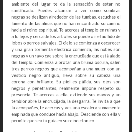
ambiente del lugar te da la sensación de estar no
santificado. Puedes alcanzar a ver como sombras
negras se deslizan alrededor de las tumbas, escuchas el
lamento de las almas que no han encontrado su camino
hacia el reino espiritual. Te acercas al templo en ruinas y
a lo lejos y cerca de los arboles se puede oír el aullido de
lobos o perros salvajes. El cielo se comienza a oscurecer
y una gran tormenta eléctrica comienza, las nubes son
negras y un rayo cae sobre la encrucijada que está alado
del templo. Comienza a brotar una bruma oscura, salen
tres perros negros que acompañan a una mujer con un
vestido negro antiguo, lleva sobre su cabeza una
corona con brillante. Su piel es pálida, sus ojos son
negros y penetrantes, realmente impone respeto su
presencia. Te acercas a ella, extiende sus manos y un
temblor abre la encrucijada, la desgarra. Te invita a que
la acompañes, te acercas y ves una escalera sumamente
empinada que conduce hacia abajo. Desciende con ella y
permite que sea tu guía en su reino ctonico.