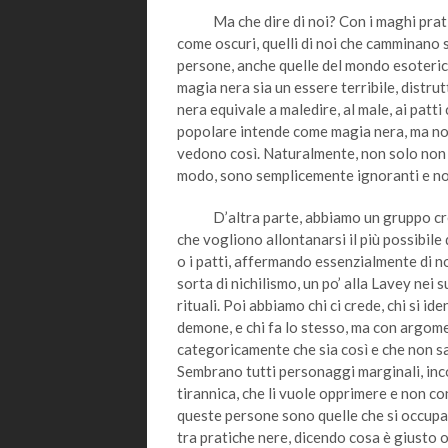
Ma che dire di noi? Con i maghi pratichia
come oscuri, quelli di noi che camminano su
persone, anche quelle del mondo esoteric
magia nera sia un essere terribile, distrutt
nera equivale a maledire, al male, ai patt
popolare intende come magia nera, ma no
vedono così. Naturalmente, non solo non è 
modo, sono semplicemente ignoranti e no
D’altra parte, abbiamo un gruppo cresc
che vogliono allontanarsi il più possibile 
o i patti, affermando essenzialmente di non
sorta di nichilismo, un po’ alla Lavey nei
rituali. Poi abbiamo chi ci crede, chi si i
demone, e chi fa lo stesso, ma con argomen
categoricamente che sia così e che non sa
Sembrano tutti personaggi marginali, inco
tirannica, che li vuole opprimere e non co
queste persone sono quelle che si occupan
tra pratiche nere, dicendo cosa è giusto 