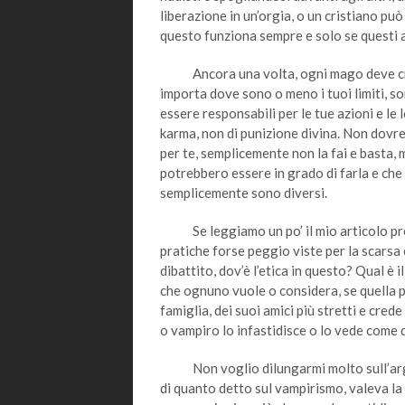
liberazione in un’orgia, o un cristiano p
questo funziona sempre e solo se questi a
Ancora una volta, ogni mago deve creare
importa dove sono o meno i tuoi limiti, s
essere responsabili per le tue azioni e le
karma, non di punizione divina. Non dovres
per te, semplicemente non la fai e basta, 
potrebbero essere in grado di farla e che
semplicemente sono diversi.
Se leggiamo un po’ il mio articolo prec
pratiche forse peggio viste per la scarsa
dibattito, dov’è l’etica in questo? Qual è i
che ognuno vuole o considera, se quella p
famiglia, dei suoi amici più stretti e cred
o vampiro lo infastidisce o lo vede come 
Non voglio dilungarmi molto sull’argo
di quanto detto sul vampirismo, valeva la 