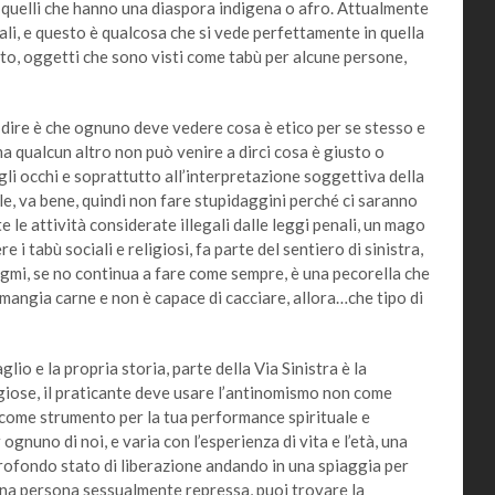
o quelli che hanno una diaspora indigena o afro. Attualmente
Kali, e questo è qualcosa che si vede perfettamente in quella
esto, oggetti che sono visti come tabù per alcune persone,
re è che ognuno deve vedere cosa è etico per se stesso e
qualcun altro non può venire a dirci cosa è giusto o
gli occhi e soprattutto all’interpretazione soggettiva della
e, va bene, quindi non fare stupidaggini perché ci saranno
le attività considerate illegali dalle leggi penali, un mago
i tabù sociali e religiosi, fa parte del sentiero di sinistra,
mi, se no continua a fare come sempre, è una pecorella che
n mangia carne e non è capace di cacciare, allora…che tipo di
 e la propria storia, parte della Via Sinistra è la
igiose, il praticante deve usare l’antinomismo non come
a come strumento per la tua performance spirituale e
gnuno di noi, e varia con l’esperienza di vita e l’età, una
ofondo stato di liberazione andando in una spiaggia per
, una persona sessualmente repressa, puoi trovare la