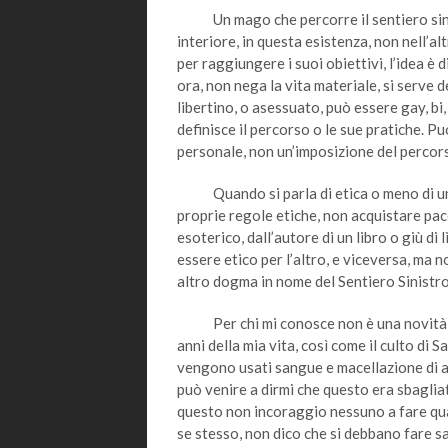
Un mago che percorre il sentiero sinistr
interiore, in questa esistenza, non nell’alt
per raggiungere i suoi obiettivi, l’idea è
ora, non nega la vita materiale, si serve d
libertino, o asessuato, può essere gay, bi
definisce il percorso o le sue pratiche. 
personale, non un’imposizione del percors
Quando si parla di etica o meno di una
proprie regole etiche, non acquistare pacc
esoterico, dall’autore di un libro o giù di
essere etico per l’altro, e viceversa, ma
altro dogma in nome del Sentiero Sinistro
Per chi mi conosce non è una novità che
anni della mia vita, così come il culto di
vengono usati sangue e macellazione di an
può venire a dirmi che questo era sbaglia
questo non incoraggio nessuno a fare qua
se stesso, non dico che si debbano fare sa