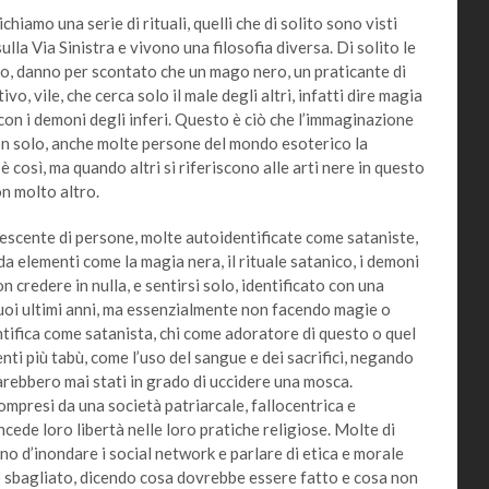
mo una serie di rituali, quelli che di solito sono visti
lla Via Sinistra e vivono una filosofia diversa. Di solito le
o, danno per scontato che un mago nero, un praticante di
ivo, vile, che cerca solo il male degli altri, infatti dire magia
i con i demoni degli inferi. Questo è ciò che l’immaginazione
n solo, anche molte persone del mondo esoterico la
così, ma quando altri si riferiscono alle arti nere in questo
n molto altro.
ente di persone, molte autoidentificate come sataniste,
da elementi come la magia nera, il rituale satanico, i demoni
 credere in nulla, e sentirsi solo, identificato con una
 suoi ultimi anni, ma essenzialmente non facendo magie o
dentifica come satanista, chi come adoratore di questo o quel
ti più tabù, come l’uso del sangue e dei sacrifici, negando
rebbero mai stati in grado di uccidere una mosca.
mpresi da una società patriarcale, fallocentrica e
ncede loro libertà nelle loro pratiche religiose. Molte di
o d’inondare i social network e parlare di etica e morale
o sbagliato, dicendo cosa dovrebbe essere fatto e cosa non