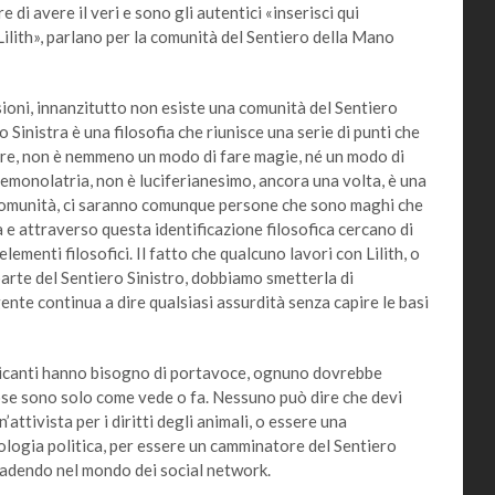
i avere il veri e sono gli autentici «inserisci qui
Lilith», parlano per la comunità del Sentiero della Mano
ni, innanzitutto non esiste una comunità del Sentiero
 Sinistra è una filosofia che riunisce una serie di punti che
sere, non è nemmeno un modo di fare magie, né un modo di
emonolatria, non è luciferianesimo, ancora una volta, è una
 comunità, ci saranno comunque persone che sono maghi che
 e attraverso questa identificazione filosofica cercano di
lementi filosofici. Il fatto che qualcuno lavori con Lilith, o
arte del Sentiero Sinistro, dobbiamo smetterla di
ente continua a dire qualsiasi assurdità senza capire le basi
icanti hanno bisogno di portavoce, ognuno dovrebbe
cose sono solo come vede o fa. Nessuno può dire che devi
ttivista per i diritti degli animali, o essere una
eologia politica, per essere un camminatore del Sentiero
ccadendo nel mondo dei social network.