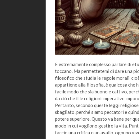
È estremamente complesso parlare di etic
toccano. Ma permettetemi di dare una picco
filosofico che studia le regole morali, ci
appartiene alla filosofia, è qualcosa che 
facile modo che sia buono e cattivo, perc
da ciò che il le religioni imperative impo
Pertanto, secondo queste leggi religiose
sbagliato, perché siamo peccatori e quin
potere superiore. Questo va bene per que
modo in cui vogliono gestire la vita. Pun
faccio una critica o un avallo, ognuno vi