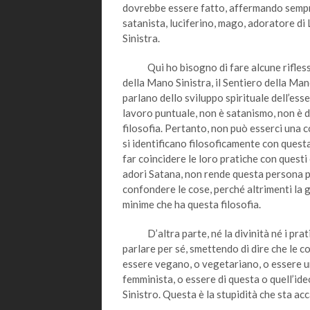
dovrebbe essere fatto, affermando sempre d
satanista, luciferino, mago, adoratore di 
Sinistra.
Qui ho bisogno di fare alcune riflessio
della Mano Sinistra, il Sentiero della Mano
parlano dello sviluppo spirituale dell’es
lavoro puntuale, non è satanismo, non è d
filosofia. Pertanto, non può esserci una
si identificano filosoficamente con questa
far coincidere le loro pratiche con questi e
adori Satana, non rende questa persona p
confondere le cose, perché altrimenti la g
minime che ha questa filosofia.
D’altra parte, né la divinità né i prat
parlare per sé, smettendo di dire che le 
essere vegano, o vegetariano, o essere un’a
femminista, o essere di questa o quell’id
Sinistro. Questa è la stupidità che sta a