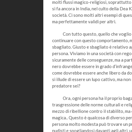
molti flussi magico-religiosi, soprattutt
si fa ancora in India, nel culto della Dea 
società. Ci sono molti altri esempi di qu
ma perfettamente validi per altri.
Con tutto questo, quello che voglio di
continuare con questo comportamento, ma 
sbagliato. Giusto e sbagliato è relativo a
persona. Viviamo in una società con regol
sicuramente delle conseguenze, ma a parte 
nero dovrebbe essere in grado d’infrangere 
come dovrebbe essere anche libero da dog
si illude di essere un lupo cattivo, ma no
predatore sei?
Ora, ogni persona ha il proprio bagaglio
trasgressione delle norme culturali e rel
mezzo di ribellione contro il stabilito, m
magica.. Questo è qualcosa di diverso per o
persona molto modesta può trovare un pr
nudisti e spogliandosi davanti agli altri