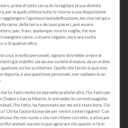
o, prima di tutto cerca di risvegliare la sua divinità
ra, per la quale utilizza tutte le risorse a sua disposizione
 di raggiungere l’apoteosi/autodeificazione, ma vive nel qui e
ella carne, della terra e dei suoi piaceri, può essere
, etero, pan, trans, qualunque cosa tu voglia, che non
Puoi mangiare carne, o essere vegano, ma è una scelta
o o di qualcun altro.
 cosa, è molto personale, ognuno dovrebbe creare le
hetti già stabiliti, sia da una società di massa, da un ordine
 lì qualcuno scrive su internet. Quello che faccio io può non
 non importa, è una questione personale, non cadiamo in un
.
 ho fatto molta strada nelle pratiche afro, l’ho fatto per
 San Diablo e San la Muerte, in entrambe le correnti magiche
imali, l’ho fatto, ha funzionato per me ed è stato bene. Chi
to? Chi ha l’autorità morale per venire a interrogarmi? Con
lcosa che non vuole o che non ritiene corretto, o etico per
crifici animali, ma non si può ignorare che questo si fa in