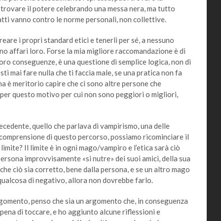
uò trovare il potere celebrando una messa nera, ma tutto
tti vanno contro le norme personali, non collettive.
 i propri standard etici e tenerli per sé, a nessuno
ono affari loro. Forse la mia migliore raccomandazione è di
 loro conseguenze, è una questione di semplice logica, non di
ti mai fare nulla che ti faccia male, se una pratica non fa
ma è meritorio capire che ci sono altre persone che
 per questo motivo per cui non sono peggiori o migliori,
edente, quello che parlava di vampirismo, una delle
 comprensione di questo percorso, possiamo ricominciare il
l limite? Il limite è in ogni mago/vampiro e l’etica sarà ciò
ersona improvvisamente «si nutre» dei suoi amici, della sua
e che ciò sia corretto, bene dalla persona, e se un altro mago
qualcosa di negativo, allora non dovrebbe farlo.
mento, penso che sia un argomento che, in conseguenza
pena di toccare, e ho aggiunto alcune riflessioni e