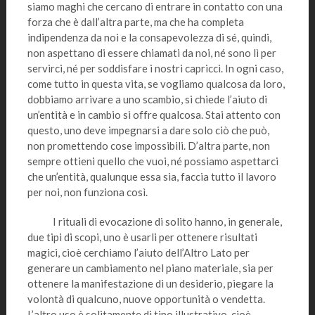
siamo maghi che cercano di entrare in contatto con una
forza che è dall’altra parte, ma che ha completa
indipendenza da noi e la consapevolezza di sé, quindi,
non aspettano di essere chiamati da noi, né sono lì per
servirci, né per soddisfare i nostri capricci. In ogni caso,
come tutto in questa vita, se vogliamo qualcosa da loro,
dobbiamo arrivare a uno scambio, si chiede l’aiuto di
un’entità e in cambio si offre qualcosa. Stai attento con
questo, uno deve impegnarsi a dare solo ciò che può,
non promettendo cose impossibili. D’altra parte, non
sempre ottieni quello che vuoi, né possiamo aspettarci
che un’entità, qualunque essa sia, faccia tutto il lavoro
per noi, non funziona così.
I rituali di evocazione di solito hanno, in generale,
due tipi di scopi, uno è usarli per ottenere risultati
magici, cioè cerchiamo l’aiuto dell’Altro Lato per
generare un cambiamento nel piano materiale, sia per
ottenere la manifestazione di un desiderio, piegare la
volontà di qualcuno, nuove opportunità o vendetta.
L’altro uso è solitamente di tipo illustrativo, cioè