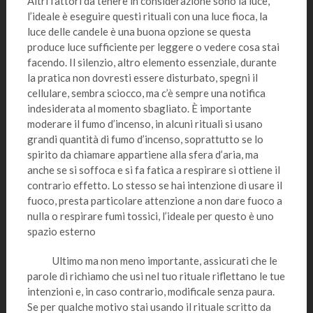
Altri fattori da tenere in considerazione sono la luce,
l’ideale è eseguire questi rituali con una luce fioca, la
luce delle candele è una buona opzione se questa
produce luce sufficiente per leggere o vedere cosa stai
facendo. Il silenzio, altro elemento essenziale, durante
la pratica non dovresti essere disturbato, spegni il
cellulare, sembra sciocco, ma c’è sempre una notifica
indesiderata al momento sbagliato. È importante
moderare il fumo d’incenso, in alcuni rituali si usano
grandi quantità di fumo d’incenso, soprattutto se lo
spirito da chiamare appartiene alla sfera d’aria, ma
anche se si soffoca e si fa fatica a respirare si ottiene il
contrario effetto. Lo stesso se hai intenzione di usare il
fuoco, presta particolare attenzione a non dare fuoco a
nulla o respirare fumi tossici, l’ideale per questo è uno
spazio esterno
Ultimo ma non meno importante, assicurati che le
parole di richiamo che usi nel tuo rituale riflettano le tue
intenzioni e, in caso contrario, modificale senza paura.
Se per qualche motivo stai usando il rituale scritto da