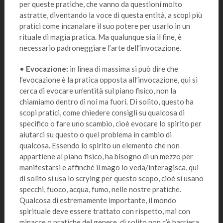
per queste pratiche, che vanno da questioni molto
astratte, diventando la voce di questa entità, a scopi più
pratici come incanalare il suo potere per usarlo in un
rituale di magia pratica. Ma qualunque sia il fine, è
necessario padroneggiare l’arte dell’invocazione.
•
Evocazione:
in linea di massima si può dire che
l’evocazione è la pratica opposta all’invocazione, qui si
cerca di evocare un’entità sul piano fisico, non la
chiamiamo dentro di noi ma fuori. Di solito, questo ha
scopi pratici, come chiedere consigli su qualcosa di
specifico o fare uno scambio, cioè evocare lo spirito per
aiutarci su questo o quel problema in cambio di
qualcosa. Essendo lo spirito un elemento che non
appartiene al piano fisico, ha bisogno di un mezzo per
manifestarsi e affinché il mago lo veda/interagisca, qui
di solito si usa lo scrying per questo scopo, cioè si usano
specchi, fuoco, acqua, fumo, nelle nostre pratiche.
Qualcosa di estremamente importante, il mondo
spirituale deve essere trattato con rispetto, mai con
minacce o pratiche del genere, di solito non c’è barriera