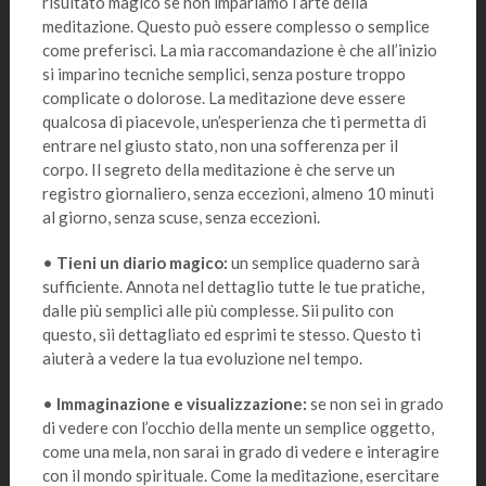
risultato magico se non impariamo l’arte della
meditazione. Questo può essere complesso o semplice
come preferisci. La mia raccomandazione è che all’inizio
si imparino tecniche semplici, senza posture troppo
complicate o dolorose. La meditazione deve essere
qualcosa di piacevole, un’esperienza che ti permetta di
entrare nel giusto stato, non una sofferenza per il
corpo. Il segreto della meditazione è che serve un
registro giornaliero, senza eccezioni, almeno 10 minuti
al giorno, senza scuse, senza eccezioni.
•
Tieni un diario magico:
un semplice quaderno sarà
sufficiente. Annota nel dettaglio tutte le tue pratiche,
dalle più semplici alle più complesse. Sii pulito con
questo, sii dettagliato ed esprimi te stesso. Questo ti
aiuterà a vedere la tua evoluzione nel tempo.
•
Immaginazione e visualizzazione:
se non sei in grado
di vedere con l’occhio della mente un semplice oggetto,
come una mela, non sarai in grado di vedere e interagire
con il mondo spirituale. Come la meditazione, esercitare