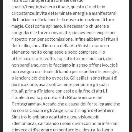
inizia con un’apertura formale del tuo
spazio/tempio/camera rituale, questo ci mette in
circostanze, invita determinate energie a manifestarsi,
dichiariamo ufficialmente la nostra intenzione di fare
magie. Così come apriamo, è necessario chiudere e
congedare le forze convocate, ciò avviene sempre per
rispetto, non per sottomissione. Infine abbiamo i rituali
dell’esilio, che all’interno della Via Sinistra sono un
elemento molto complesso e poco compreso. Ho
affermato molte volte, soprattutto nei miei libri, che
non bandiamo, non lo facciamo in senso offensivo, cioè
non eseguo un rituale di bando per espellere le energie,
o lanciare ciò che ho evocato. Gli esiliati sono rituali di
purificazione, usati solitamente per pulire gli spazi
rituali, prima d’iniziare con essi e alla fine di altri. Il
rituale di esilio più noto è il «Rituale minore del
Pentagramma». Accade che a causa del forte legame che
ha con la Cabala e gli Angeli, molti maghi del Sentiero
Sinistro lo abbiano adattato a una visione più
«demoniaca», cambiando i nomi divini con nomi infernali,
e invece di disegnare un pentacolo a destra, lo fanno