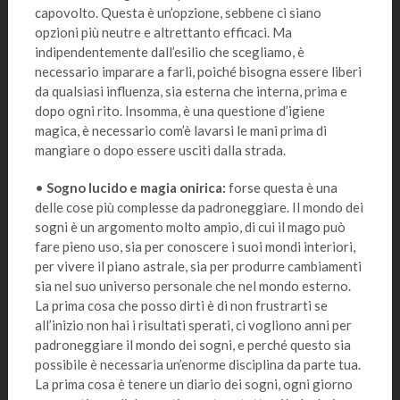
capovolto. Questa è un’opzione, sebbene ci siano
opzioni più neutre e altrettanto efficaci. Ma
indipendentemente dall’esilio che scegliamo, è
necessario imparare a farli, poiché bisogna essere liberi
da qualsiasi influenza, sia esterna che interna, prima e
dopo ogni rito. Insomma, è una questione d’igiene
magica, è necessario com’è lavarsi le mani prima di
mangiare o dopo essere usciti dalla strada.
•
Sogno lucido e magia onirica:
forse questa è una
delle cose più complesse da padroneggiare. Il mondo dei
sogni è un argomento molto ampio, di cui il mago può
fare pieno uso, sia per conoscere i suoi mondi interiori,
per vivere il piano astrale, sia per produrre cambiamenti
sia nel suo universo personale che nel mondo esterno.
La prima cosa che posso dirti è di non frustrarti se
all’inizio non hai i risultati sperati, ci vogliono anni per
padroneggiare il mondo dei sogni, e perché questo sia
possibile è necessaria un’enorme disciplina da parte tua.
La prima cosa è tenere un diario dei sogni, ogni giorno