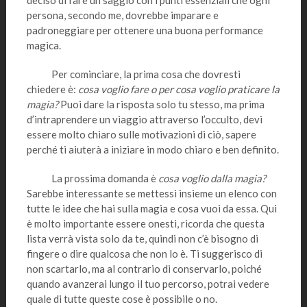
deciso di fare un saggio con i punti essenziali che ogni
persona, secondo me, dovrebbe imparare e
padroneggiare per ottenere una buona performance
magica.
Per cominciare, la prima cosa che dovresti
chiedere è:
cosa voglio fare o per cosa voglio praticare la
magia?
Puoi dare la risposta solo tu stesso, ma prima
d’intraprendere un viaggio attraverso l’occulto, devi
essere molto chiaro sulle motivazioni di ciò, sapere
perché ti aiuterà a iniziare in modo chiaro e ben definito.
La prossima domanda è
cosa voglio dalla magia?
Sarebbe interessante se mettessi insieme un elenco con
tutte le idee che hai sulla magia e cosa vuoi da essa. Qui
è molto importante essere onesti, ricorda che questa
lista verrà vista solo da te, quindi non c’è bisogno di
fingere o dire qualcosa che non lo è. Ti suggerisco di
non scartarlo, ma al contrario di conservarlo, poiché
quando avanzerai lungo il tuo percorso, potrai vedere
quale di tutte queste cose è possibile o no.