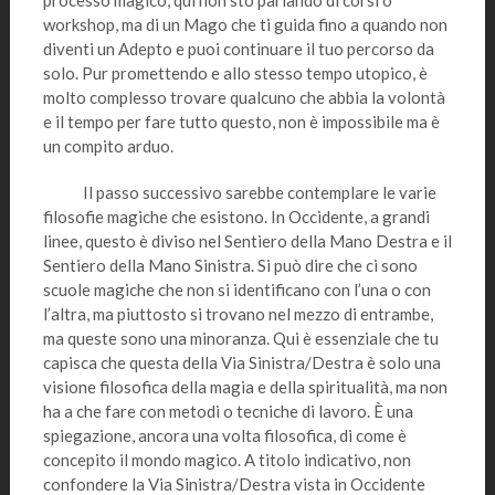
processo magico, qui non sto parlando di corsi o
workshop, ma di un Mago che ti guida fino a quando non
diventi un Adepto e puoi continuare il tuo percorso da
solo. Pur promettendo e allo stesso tempo utopico, è
molto complesso trovare qualcuno che abbia la volontà
e il tempo per fare tutto questo, non è impossibile ma è
un compito arduo.
Il passo successivo sarebbe contemplare le varie
filosofie magiche che esistono. In Occidente, a grandi
linee, questo è diviso nel Sentiero della Mano Destra e il
Sentiero della Mano Sinistra. Si può dire che ci sono
scuole magiche che non si identificano con l’una o con
l’altra, ma piuttosto si trovano nel mezzo di entrambe,
ma queste sono una minoranza. Qui è essenziale che tu
capisca che questa della Via Sinistra/Destra è solo una
visione filosofica della magia e della spiritualità, ma non
ha a che fare con metodi o tecniche di lavoro. È una
spiegazione, ancora una volta filosofica, di come è
concepito il mondo magico. A titolo indicativo, non
confondere la Via Sinistra/Destra vista in Occidente