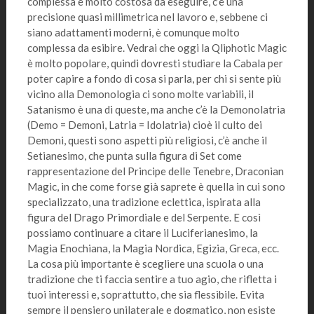
complessa e molto costosa da eseguire, c’è una
precisione quasi millimetrica nel lavoro e, sebbene ci
siano adattamenti moderni, è comunque molto
complessa da esibire. Vedrai che oggi la Qliphotic Magic
è molto popolare, quindi dovresti studiare la Cabala per
poter capire a fondo di cosa si parla, per chi si sente più
vicino alla Demonologia ci sono molte variabili, il
Satanismo è una di queste, ma anche c’è la Demonolatria
(Demo = Demoni, Latria = Idolatria) cioè il culto dei
Demoni, questi sono aspetti più religiosi, c’è anche il
Setianesimo, che punta sulla figura di Set come
rappresentazione del Principe delle Tenebre, Draconian
Magic, in che come forse già saprete è quella in cui sono
specializzato, una tradizione eclettica, ispirata alla
figura del Drago Primordiale e del Serpente. E così
possiamo continuare a citare il Luciferianesimo, la
Magia Enochiana, la Magia Nordica, Egizia, Greca, ecc.
La cosa più importante è scegliere una scuola o una
tradizione che ti faccia sentire a tuo agio, che rifletta i
tuoi interessi e, soprattutto, che sia flessibile. Evita
sempre il pensiero unilaterale e dogmatico, non esiste