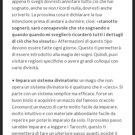
appena ti svegli dovresti annotare tutto ciò che hai
sognato, anche se non ricordi nulla, dovresti anche
scriverlo. La prossima cosa è dichiarare la tua
intenzione prima di andare a dormire, cioè: «
stanotte
sognerò, sarò consapevole che sto sognando e
quando quando mi sveglierò ricorderò tutti i dettagli
di ciò che ho vissuto
.» Affermazioni di questo tipo
devono essere fatte ogni giorno. Questo ti permetterà
di essere introdotto alla magia dei sogni. Quindi, puoi
visitare regioni specifiche o avere grandi colloqui con
varie divinità.
•
Impara un sistema divinatorio:
un mago che non
opera un sistema divinatorio è qualcuno che è «cieco». Si
parte con un sistema semplice ma efficace, forse un
buon inizio è acquisire un mazzo dal famoso oracolo
Lenomard
, un mazzo di carte molto facile da imparare,
molto intuitivo e con materiale abbondante facile da
reperire per poterlo imparalo da solo. Il prossimo passo
sarebbe imparare a leggere i Tarocchi, questo ti
permetterà di fare un ulteriore passo avanti, poiché il