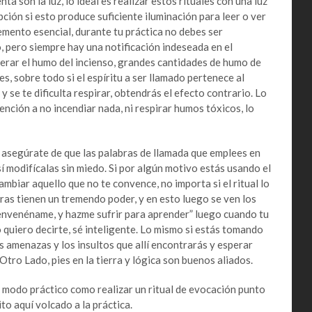
nta son la luz, lo ideal es realizar estos rituales con una luz
opción si esto produce suficiente iluminación para leer o ver
lemento esencial, durante tu práctica no debes ser
o, pero siempre hay una notificación indeseada en el
ar el humo del incienso, grandes cantidades de humo de
s, sobre todo si el espíritu a ser llamado pertenece al
y se te dificulta respirar, obtendrás el efecto contrario. Lo
ención a no incendiar nada, ni respirar humos tóxicos, lo
egúrate de que las palabras de llamada que emplees en
 así modifícalas sin miedo. Si por algún motivo estás usando el
ambiar aquello que no te convence, no importa si el ritual lo
bras tienen un tremendo poder, y en esto luego se ven los
, envenéname, y hazme sufrir para aprender” luego cuando tu
o quiero decirte, sé inteligente. Lo mismo si estás tomando
as amenazas y los insultos que allí encontrarás y esperar
Otro Lado, pies en la tierra y lógica son buenos aliados.
do práctico como realizar un ritual de evocación punto
to aquí volcado a la práctica.