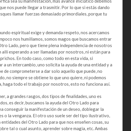
rfica sea su manifestación, más avance iniciático debemos
ue nos puede llegar a trasmitir. Por lo que si estás dando
usques llamar fuerzas demasiado primordiales, porque tu
do espiritual exige y demanda respeto, nos acercamos
, tampoco nos humillamos, somos magos que buscamos entrar
Otro Lado, pero que tiene plena independencia de nosotros
n allí esperando a ser llamadas por nosotros, ni están para
aprichos. En todo caso, como todo en esta vida, si
 a un intercambio, uno solicita la ayuda de una entidad y a
be de comprometerse a dar solo aquello que puede, no
do, no siempre se obtiene lo que uno quiere, ni podemos
a, haga todo el trabajo por nosotros, esto no funciona así.
 a grandes rasgos, dos tipos de finalidades, uno es
ados, es decir, buscamos la ayuda del Otro Lado para
ea conseguir la manifestación de un deseo, doblegar la
 o la venganza. El otro uso suele ser del tipo ilustrativo,
 entidades del Otro Lado para que nos enseñen cosas, su
obre tal o cual asunto, aprender sobre magia, etc. Ambas