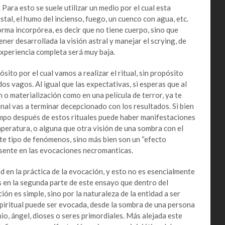
Para esto se suele utilizar un medio por el cual esta
stal, el humo del incienso, fuego, un cuenco con agua, etc.
ma incorpórea, es decir que no tiene cuerpo, sino que
ner desarrollada la visión astral y manejar el scrying, de
 experiencia completa será muy baja.
o por el cual vamos a realizar el ritual, sin propósito
dos vagos. Al igual que las expectativas, si esperas que al
o materialización como en una película de terror, ya te
inal vas a terminar decepcionado con los resultados. Si bien
empo después de estos rituales puede haber manifestaciones
mperatura, o alguna que otra visión de una sombra con el
este tipo de fenómenos, sino más bien son un “efecto
esente en las evocaciones necromanticas.
en la práctica de la evocación, y esto no es esencialmente
s en la segunda parte de este ensayo que dentro del
n es simple, sino por la naturaleza de la entidad a ser
spiritual puede ser evocada, desde la sombra de una persona
o, ángel, dioses o seres primordiales. Más alejada este