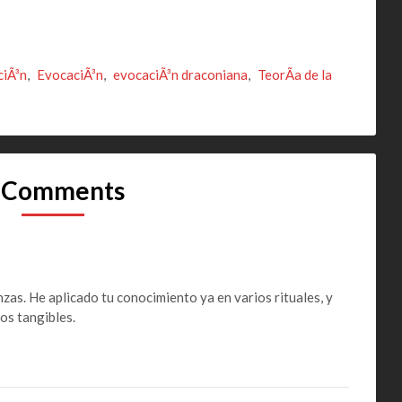
ciÃ³n
,
EvocaciÃ³n
,
evocaciÃ³n draconiana
,
TeorÃ­a de la
 Comments
as. He aplicado tu conocimiento ya en varios rituales, y
os tangibles.