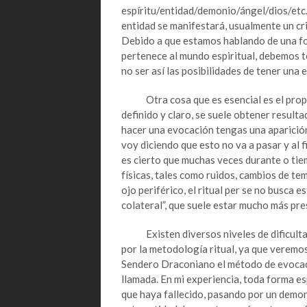
espíritu/entidad/demonio/ángel/dios/etc. 
entidad se manifestará, usualmente un cri
Debido a que estamos hablando de una for
pertenece al mundo espiritual, debemos te
no ser así las posibilidades de tener una
Otra cosa que es esencial es el propósit
definido y claro, se suele obtener resulta
hacer una evocación tengas una aparición 
voy diciendo que esto no va a pasar y al f
es cierto que muchas veces durante o ti
físicas, tales como ruidos, cambios de te
ojo periférico, el ritual per se no busca 
colateral”, que suele estar mucho más pr
Existen diversos niveles de dificultad 
por la metodología ritual, ya que veremo
Sendero Draconiano el método de evocació
llamada. En mi experiencia, toda forma e
que haya fallecido, pasando por un demoni