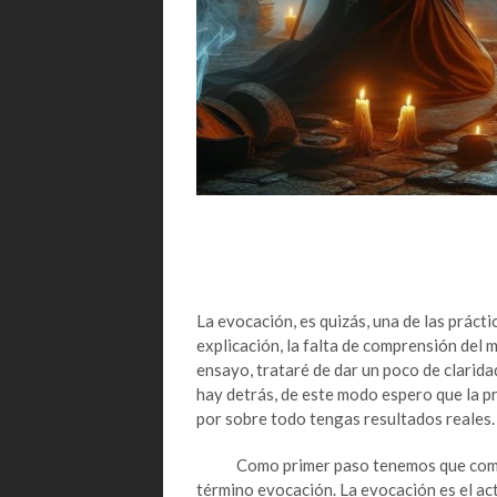
La evocación, es quizás, una de las práct
explicación, la falta de comprensión del 
ensayo, trataré de dar un poco de clarida
hay detrás, de este modo espero que la p
por sobre todo tengas resultados reales.
Como primer paso tenemos que compren
término evocación. La evocación es el ac