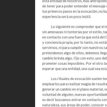
esta entidad de nosotros, más antropomó
de tener para poder entender el mensaje q
tus primeros pasos en la evocación, no b
experiencia será un poco inútil.
Lo siguiente es comprender que el mun
sin amenazas ni tonterías por el estilo
en contacto con una fuerza que está del 
y conciencia propia, por lo tanto, no está
servirnos, ni para cumplir con nuestros c
pretendemos algo de ellos, debemos llegar
cambio brinda algo. Ojo con esto, uno de
prometer cosas imposibles. Por el otro la
esperar que una entidad, sea cual sea est
Los rituales de evocación suelen tener,
emplearlos para realizar magia de result
generar un cambio en el plano material, s
voluntad de alguien, nuevas oportunidades
es decir buscamos entrar en contacto con
naturaleza, sus áreas de poder, conocer s