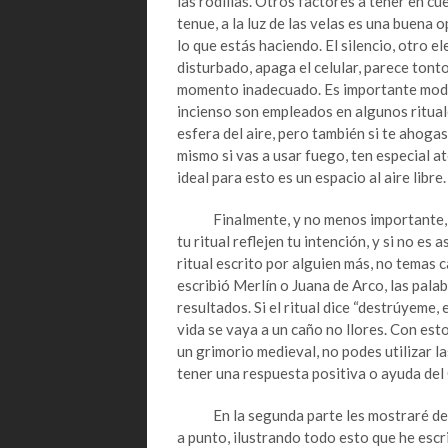
las rodillas. Otros factores a tener en cue
tenue, a la luz de las velas es una buena 
lo que estás haciendo. El silencio, otro e
disturbado, apaga el celular, parece tont
momento inadecuado. Es importante moder
incienso son empleados en algunos rituale
esfera del aire, pero también si te ahogas 
mismo si vas a usar fuego, ten especial at
ideal para esto es un espacio al aire libre.
Finalmente, y no menos importante, as
tu ritual reflejen tu intención, y si no es
ritual escrito por alguien más, no temas c
escribió Merlín o Juana de Arco, las pala
resultados. Si el ritual dice “destrúyeme
vida se vaya a un caño no llores. Con est
un grimorio medieval, no podes utilizar l
tener una respuesta positiva o ayuda del 
En la segunda parte les mostraré de mo
a punto, ilustrando todo esto que he escri