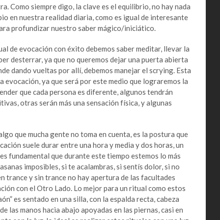
tra. Como siempre digo, la clave es el equilibrio, no hay nada
io en nuestra realidad diaria, como es igual de interesante
ara profundizar nuestro saber mágico/iniciático.
 de evocación con éxito debemos saber meditar, llevar la
er desterrar, ya que no queremos dejar una puerta abierta
ande dando vueltas por allí, debemos manejar el scrying. Esta
la evocación, ya que será por este medio que lograremos la
ender que cada persona es diferente, algunos tendrán
tivas, otras serán más una sensación física, y algunas
o que mucha gente no toma en cuenta, es la postura que
ocación suele durar entre una hora y media y dos horas, un
 es fundamental que durante este tiempo estemos lo más
anas imposibles, si te acalambras, si sentís dolor, si no
 trance y sin trance no hay apertura de las facultades
ación con el Otro Lado. Lo mejor para un ritual como estos
ón” es sentado en una silla, con la espalda recta, cabeza
s de las manos hacia abajo apoyadas en las piernas, casi en