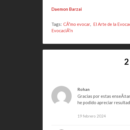
Daemon Barzai
Tags:
CÃ³mo evocar
,
El Arte de la Evoca
EvocaciÃ³n
2
Rohan
Gracias por estas enseÃ±anz
he podido apreciar resultad
19 febrero 2024